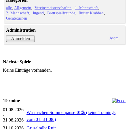
Kategorien
alle
Allgemein
Vereinsmeisterschaften
1. Mannschaft
2. Mannschaft
Jugend
Brettspielfreunde
Ruiter Krabben
Geräteturnen
Administration
Atom
Anmelden
Nächste Spiele
Keine Einträge vorhanden.
Termine
01.08.2026
Wir machen Sommerpause ☀️⛱️ (keine Trainings
-
vom 01.-31.08.)
31.08.2026
31.10.2026
Gruselrally Ruit