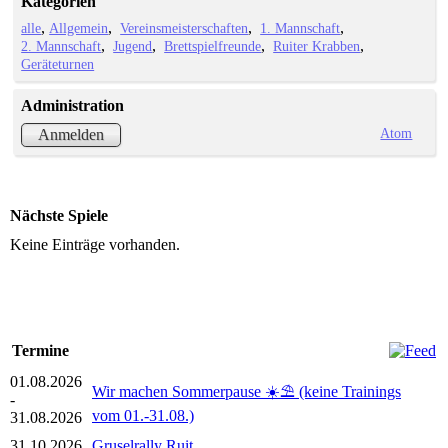
Kategorien
alle
Allgemein
Vereinsmeisterschaften
1. Mannschaft
2. Mannschaft
Jugend
Brettspielfreunde
Ruiter Krabben
Geräteturnen
Administration
Atom
Anmelden
Nächste Spiele
Keine Einträge vorhanden.
Termine
01.08.2026
Wir machen Sommerpause ☀️⛱️ (keine Trainings
-
vom 01.-31.08.)
31.08.2026
31.10.2026
Gruselrally Ruit