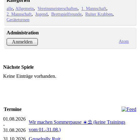
Kategorien
alle
Allgemein
Vereinsmeisterschaften
1. Mannschaft
2. Mannschaft
Jugend
Brettspielfreunde
Ruiter Krabben
Geräteturnen
Administration
Atom
Anmelden
Nächste Spiele
Keine Einträge vorhanden.
Termine
01.08.2026
Wir machen Sommerpause ☀️⛱️ (keine Trainings
-
vom 01.-31.08.)
31.08.2026
31.10.2026
Gruselrally Ruit