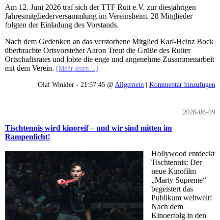
Am 12. Juni 2026 traf sich der TTF Ruit e.V. zur diesjährigen
Jahresmitgliederversammlung im Vereinsheim. 28 Mitglieder
folgten der Einladung des Vorstands.
Nach dem Gedenken an das verstorbene Mitglied Karl-Heinz Bock
überbrachte Ortsvorsteher Aaron Treut die Grüße des Ruiter
Ortschaftsrates und lobte die enge und angenehme Zusammenarbeit
mit dem Verein.
[Mehr lesen…]
Olaf Winkler - 21:57:45 @
Allgemein
|
Kommentar hinzufügen
2026-06-09
Tischtennis wird kinoreif – und wir sind mitten im
Rampenlicht!
Hollywood entdeckt
Tischtennis: Der
neue Kinofilm
„Marty Supreme“
begeistert das
Publikum weltweit!
Nach dem
Kinoerfolg in den