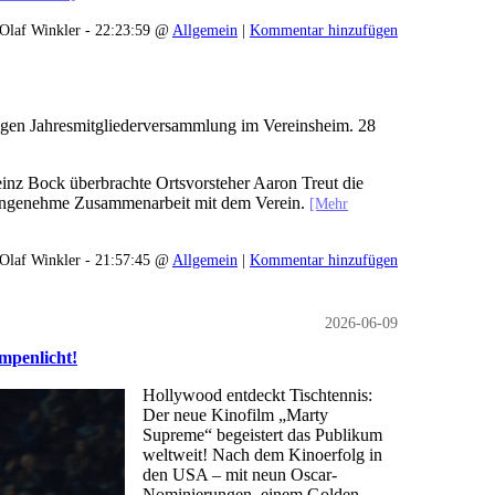
Olaf Winkler - 22:23:59 @
Allgemein
|
Kommentar hinzufügen
hrigen Jahresmitgliederversammlung im Vereinsheim. 28
nz Bock überbrachte Ortsvorsteher Aaron Treut die
d angenehme Zusammenarbeit mit dem Verein.
[Mehr
Olaf Winkler - 21:57:45 @
Allgemein
|
Kommentar hinzufügen
2026-06-09
ampenlicht!
Hollywood entdeckt Tischtennis:
Der neue Kinofilm „Marty
Supreme“ begeistert das Publikum
weltweit! Nach dem Kinoerfolg in
den USA – mit neun Oscar-
Nominierungen, einem Golden